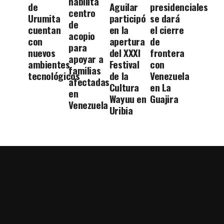
habilita
de
Aguilar
presidenciales
centro
Urumita
participó
se dará
de
cuentan
en la
el cierre
acopio
con
apertura
de
para
nuevos
del XXXI
frontera
apoyar a
ambientes
Festival
con
familias
tecnológicos
de la
Venezuela
afectadas
Cultura
en La
en
Wayuu en
Guajira
Venezuela
Uribia