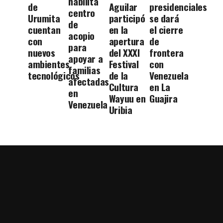
habilita
de
Aguilar
presidenciales
centro
Urumita
participó
se dará
de
cuentan
en la
el cierre
acopio
con
apertura
de
para
nuevos
del XXXI
frontera
apoyar a
ambientes
Festival
con
familias
tecnológicos
de la
Venezuela
afectadas
Cultura
en La
en
Wayuu en
Guajira
Venezuela
Uribia