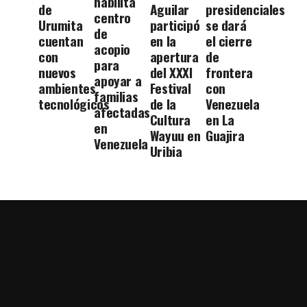
habilita
de
Aguilar
presidenciales
centro
Urumita
participó
se dará
de
cuentan
en la
el cierre
acopio
con
apertura
de
para
nuevos
del XXXI
frontera
apoyar a
ambientes
Festival
con
familias
tecnológicos
de la
Venezuela
afectadas
Cultura
en La
en
Wayuu en
Guajira
Venezuela
Uribia