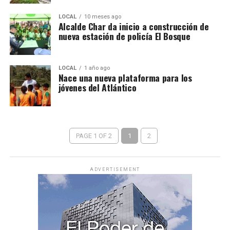
LOCAL
10 meses ago
Alcalde Char da inicio a construcción de
nueva estación de policía El Bosque
LOCAL
1 año ago
Nace una nueva plataforma para los
jóvenes del Atlántico
PAGE 1 OF 2
1
2
ADVERTISEMENT