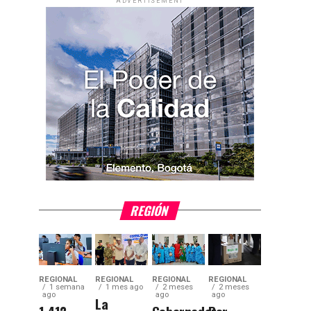
ADVERTISEMENT
REGIÓN
REGIONAL
REGIONAL
REGIONAL
REGIONAL
1 semana
1 mes ago
2 meses
2 meses
ago
ago
ago
La