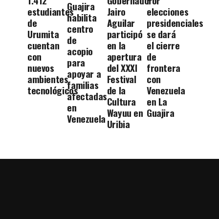
1.412
Gobernador
Por
Guajira
estudiantes
Jairo
elecciones
habilita
de
Aguilar
presidenciales
centro
Urumita
participó
se dará
de
cuentan
en la
el cierre
acopio
con
apertura
de
para
nuevos
del XXXI
frontera
apoyar a
ambientes
Festival
con
familias
tecnológicos
de la
Venezuela
afectadas
Cultura
en La
en
Wayuu en
Guajira
Venezuela
Uribia