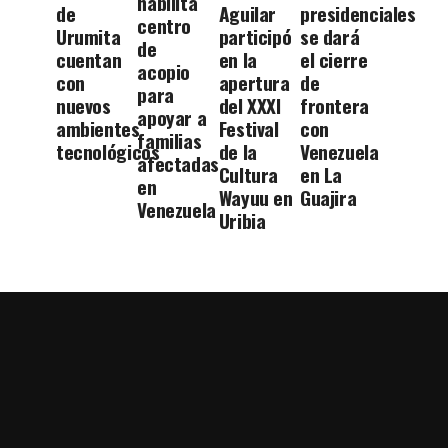
habilita
de
Aguilar
presidenciales
centro
Urumita
participó
se dará
de
cuentan
en la
el cierre
acopio
con
apertura
de
para
nuevos
del XXXI
frontera
apoyar a
ambientes
Festival
con
familias
tecnológicos
de la
Venezuela
afectadas
Cultura
en La
en
Wayuu en
Guajira
Venezuela
Uribia