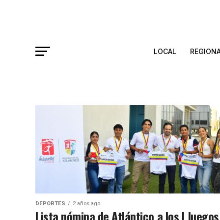
LOCAL
REGION
DEPORTES
2 años ago
Lista nómina de Atlántico a los I Juegos