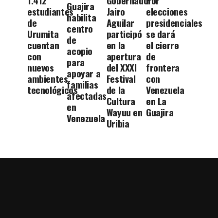
1.412
Gobernador
Por
Guajira
estudiantes
Jairo
elecciones
habilita
de
Aguilar
presidenciales
centro
Urumita
participó
se dará
de
cuentan
en la
el cierre
acopio
con
apertura
de
para
nuevos
del XXXI
frontera
apoyar a
ambientes
Festival
con
familias
tecnológicos
de la
Venezuela
afectadas
Cultura
en La
en
Wayuu en
Guajira
Venezuela
Uribia