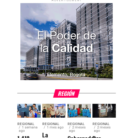
ADVERTISEMENT
REGIÓN
REGIONAL
REGIONAL
REGIONAL
REGIONAL
1 semana
1 mes ago
2 meses
2 meses
ago
ago
ago
La