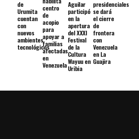
habilita
de
Aguilar
presidenciales
centro
Urumita
participó
se dará
de
cuentan
en la
el cierre
acopio
con
apertura
de
para
nuevos
del XXXI
frontera
apoyar a
ambientes
Festival
con
familias
tecnológicos
de la
Venezuela
afectadas
Cultura
en La
en
Wayuu en
Guajira
Venezuela
Uribia