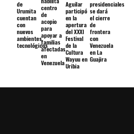
habilita
de
Aguilar
presidenciales
centro
Urumita
participó
se dará
de
cuentan
en la
el cierre
acopio
con
apertura
de
para
nuevos
del XXXI
frontera
apoyar a
ambientes
Festival
con
familias
tecnológicos
de la
Venezuela
afectadas
Cultura
en La
en
Wayuu en
Guajira
Venezuela
Uribia