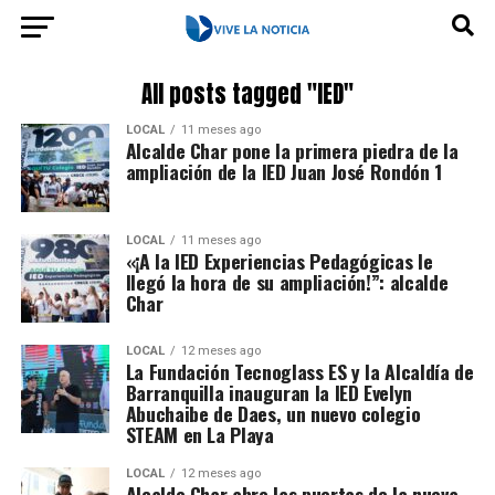
All posts tagged "IED"
LOCAL
11 meses ago
Alcalde Char pone la primera piedra de la
ampliación de la IED Juan José Rondón 1
LOCAL
11 meses ago
«¡A la IED Experiencias Pedagógicas le
llegó la hora de su ampliación!”: alcalde
Char
LOCAL
12 meses ago
La Fundación Tecnoglass ES y la Alcaldía de
Barranquilla inauguran la IED Evelyn
Abuchaibe de Daes, un nuevo colegio
STEAM en La Playa
LOCAL
12 meses ago
Alcalde Char abre las puertas de la nueva