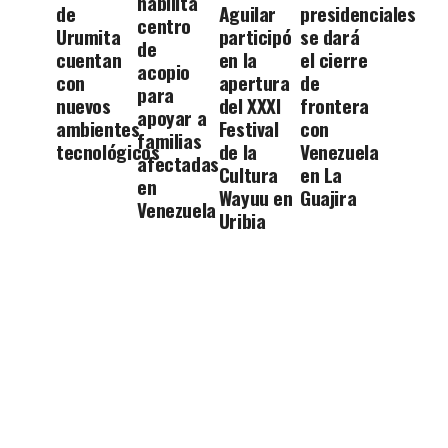
habilita
de
Aguilar
presidenciales
centro
Urumita
participó
se dará
de
cuentan
en la
el cierre
acopio
con
apertura
de
para
nuevos
del XXXI
frontera
apoyar a
ambientes
Festival
con
familias
tecnológicos
de la
Venezuela
afectadas
Cultura
en La
en
Wayuu en
Guajira
Venezuela
Uribia