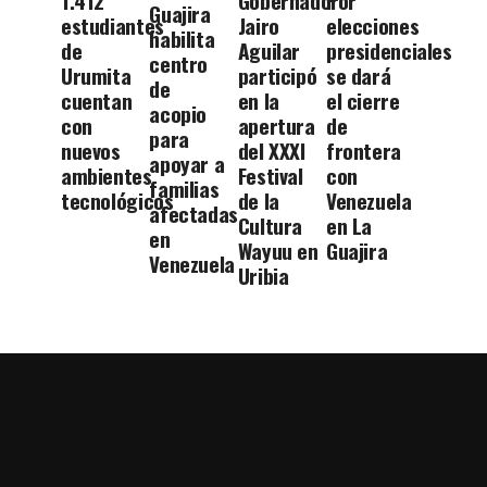
1.412
Gobernador
Por
Guajira
estudiantes
Jairo
elecciones
habilita
de
Aguilar
presidenciales
centro
Urumita
participó
se dará
de
cuentan
en la
el cierre
acopio
con
apertura
de
para
nuevos
del XXXI
frontera
apoyar a
ambientes
Festival
con
familias
tecnológicos
de la
Venezuela
afectadas
Cultura
en La
en
Wayuu en
Guajira
Venezuela
Uribia