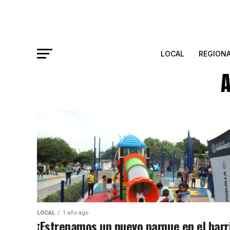
LOCAL
REGION
A
LOCAL
1 año ago
¡Estrenamos un nuevo parque en el barr