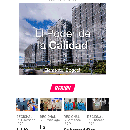
ADVERTISEMENT
REGIÓN
REGIONAL
REGIONAL
REGIONAL
REGIONAL
1 semana
1 mes ago
2 meses
2 meses
ago
ago
ago
La