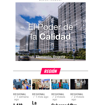
ADVERTISEMENT
REGIÓN
REGIONAL
REGIONAL
REGIONAL
REGIONAL
1 semana
1 mes ago
2 meses
2 meses
ago
ago
ago
La