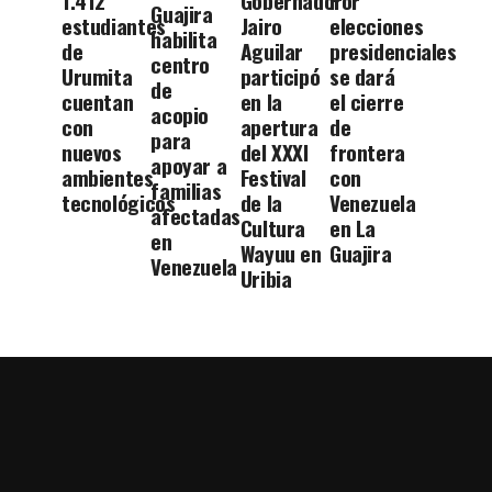
1.412
Gobernador
Por
Guajira
estudiantes
Jairo
elecciones
habilita
de
Aguilar
presidenciales
centro
Urumita
participó
se dará
de
cuentan
en la
el cierre
acopio
con
apertura
de
para
nuevos
del XXXI
frontera
apoyar a
ambientes
Festival
con
familias
tecnológicos
de la
Venezuela
afectadas
Cultura
en La
en
Wayuu en
Guajira
Venezuela
Uribia