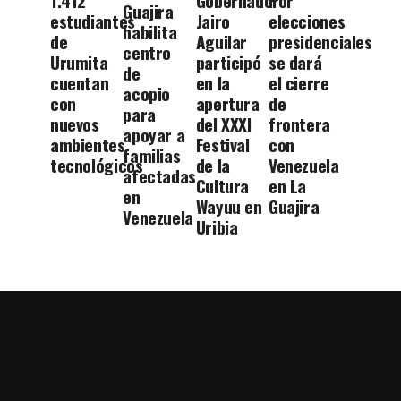
1.412
Gobernador
Por
Guajira
estudiantes
Jairo
elecciones
habilita
de
Aguilar
presidenciales
centro
Urumita
participó
se dará
de
cuentan
en la
el cierre
acopio
con
apertura
de
para
nuevos
del XXXI
frontera
apoyar a
ambientes
Festival
con
familias
tecnológicos
de la
Venezuela
afectadas
Cultura
en La
en
Wayuu en
Guajira
Venezuela
Uribia