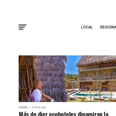
LOCAL
REGION
LOCAL
4 años ago
Más de diez ecohoteles dinamizan la