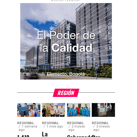
ADVERTISEMENT
REGIÓN
REGIONAL
REGIONAL
REGIONAL
REGIONAL
1 semana
1 mes ago
2 meses
2 meses
ago
ago
ago
La