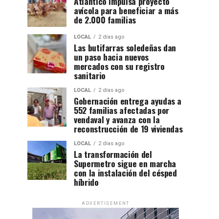
Atlántico impulsa proyecto
avícola para beneficiar a más
de 2.000 familias
LOCAL
2 días ago
Las butifarras soledeñas dan
un paso hacia nuevos
mercados con su registro
sanitario
LOCAL
2 días ago
Gobernación entrega ayudas a
552 familias afectadas por
vendaval y avanza con la
reconstrucción de 19 viviendas
LOCAL
2 días ago
La transformación del
Supermetro sigue en marcha
con la instalación del césped
híbrido
ADVERTISEMENT