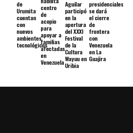
habilita
de
Aguilar
presidenciales
centro
Urumita
participó
se dará
de
cuentan
en la
el cierre
acopio
con
apertura
de
para
nuevos
del XXXI
frontera
apoyar a
ambientes
Festival
con
familias
tecnológicos
de la
Venezuela
afectadas
Cultura
en La
en
Wayuu en
Guajira
Venezuela
Uribia