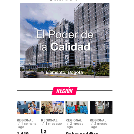
ADVERTISEMENT
REGIÓN
REGIONAL
REGIONAL
REGIONAL
REGIONAL
1 semana
1 mes ago
2 meses
2 meses
ago
ago
ago
La