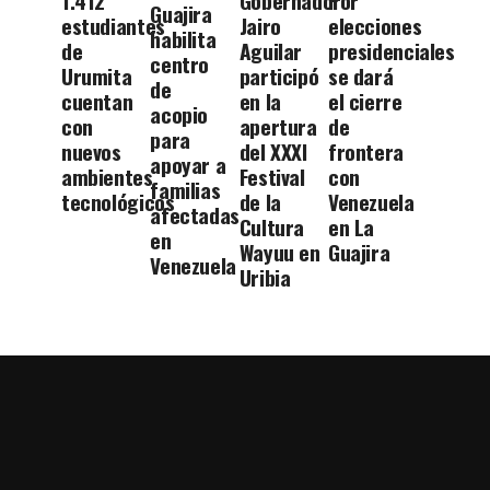
1.412
Gobernador
Por
Guajira
estudiantes
Jairo
elecciones
habilita
de
Aguilar
presidenciales
centro
Urumita
participó
se dará
de
cuentan
en la
el cierre
acopio
con
apertura
de
para
nuevos
del XXXI
frontera
apoyar a
ambientes
Festival
con
familias
tecnológicos
de la
Venezuela
afectadas
Cultura
en La
en
Wayuu en
Guajira
Venezuela
Uribia