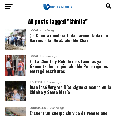
All posts tagged "Chinita"
LOCAL
1 año ago
¡La Chinita quedará toda pavimentada con
Barrios a la Obra!: alcalde Char
LOCAL
6 años ago
En La Chinita y Rebolo más familias ya
tienen techo propio, alcalde Pumarejo les
entregó escrituras
POLÍTICA
7 años ago
Juan José Vergara Díaz sigue sumando en la
Chinita y Santa María
JUDICIALES
7 años ago
Encuentran cuerpo sin vida de venezolano