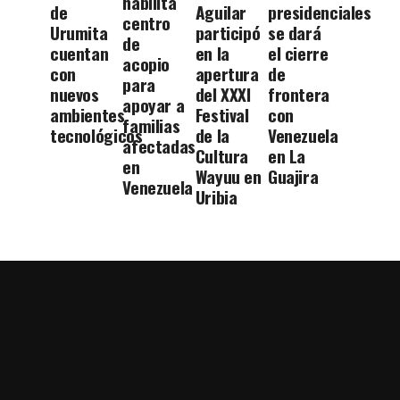
habilita
de
Aguilar
presidenciales
centro
Urumita
participó
se dará
de
cuentan
en la
el cierre
acopio
con
apertura
de
para
nuevos
del XXXI
frontera
apoyar a
ambientes
Festival
con
familias
tecnológicos
de la
Venezuela
afectadas
Cultura
en La
en
Wayuu en
Guajira
Venezuela
Uribia