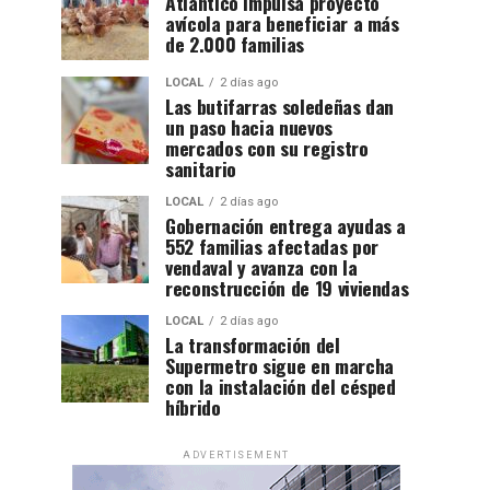
Atlántico impulsa proyecto
avícola para beneficiar a más
de 2.000 familias
LOCAL
2 días ago
Las butifarras soledeñas dan
un paso hacia nuevos
mercados con su registro
sanitario
LOCAL
2 días ago
Gobernación entrega ayudas a
552 familias afectadas por
vendaval y avanza con la
reconstrucción de 19 viviendas
LOCAL
2 días ago
La transformación del
Supermetro sigue en marcha
con la instalación del césped
híbrido
ADVERTISEMENT