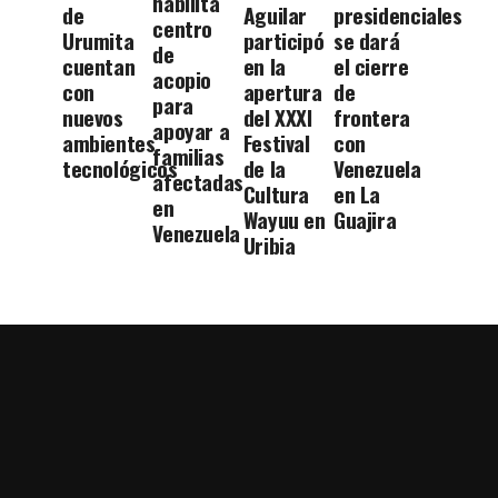
habilita
de
Aguilar
presidenciales
centro
Urumita
participó
se dará
de
cuentan
en la
el cierre
acopio
con
apertura
de
para
nuevos
del XXXI
frontera
apoyar a
ambientes
Festival
con
familias
tecnológicos
de la
Venezuela
afectadas
Cultura
en La
en
Wayuu en
Guajira
Venezuela
Uribia