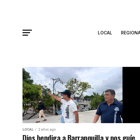
LOCAL
REGION
LOCAL
2 años ago
Dios bendiga a Barranquilla y nos guíe