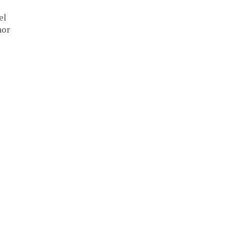
el
nor