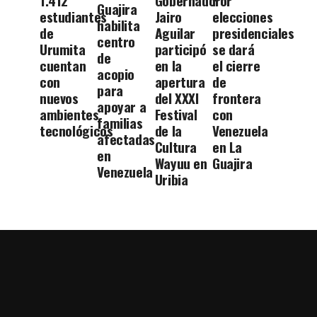
1.412
Gobernador
Por
Guajira
estudiantes
Jairo
elecciones
habilita
de
Aguilar
presidenciales
centro
Urumita
participó
se dará
de
cuentan
en la
el cierre
acopio
con
apertura
de
para
nuevos
del XXXI
frontera
apoyar a
ambientes
Festival
con
familias
tecnológicos
de la
Venezuela
afectadas
Cultura
en La
en
Wayuu en
Guajira
Venezuela
Uribia