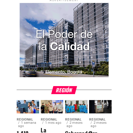
ADVERTISEMENT
REGIÓN
REGIONAL
REGIONAL
REGIONAL
REGIONAL
1 semana
1 mes ago
2 meses
2 meses
ago
ago
ago
La