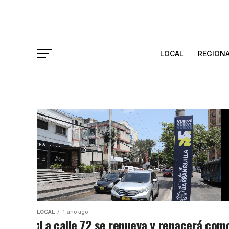
LOCAL
REGION
LOCAL
1 año ago
¡La calle 72 se renueva y renacerá com