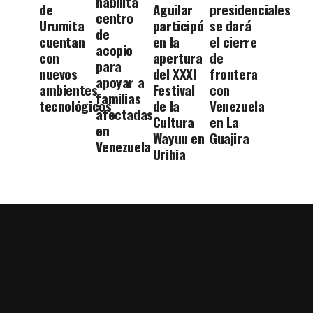
habilita
de
Aguilar
presidenciales
centro
Urumita
participó
se dará
de
cuentan
en la
el cierre
acopio
con
apertura
de
para
nuevos
del XXXI
frontera
apoyar a
ambientes
Festival
con
familias
tecnológicos
de la
Venezuela
afectadas
Cultura
en La
en
Wayuu en
Guajira
Venezuela
Uribia