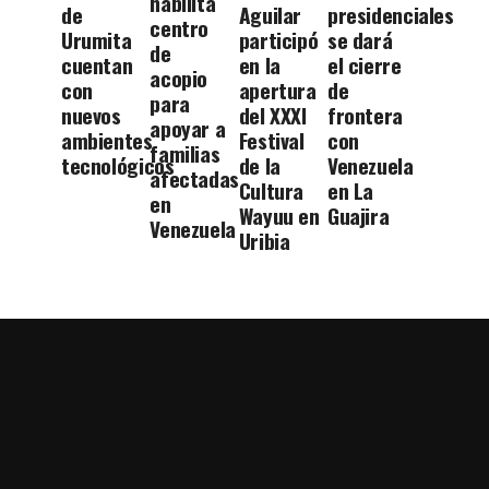
habilita
de
Aguilar
presidenciales
centro
Urumita
participó
se dará
de
cuentan
en la
el cierre
acopio
con
apertura
de
para
nuevos
del XXXI
frontera
apoyar a
ambientes
Festival
con
familias
tecnológicos
de la
Venezuela
afectadas
Cultura
en La
en
Wayuu en
Guajira
Venezuela
Uribia