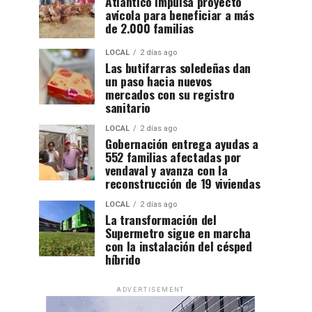
Atlántico impulsa proyecto
avícola para beneficiar a más
de 2.000 familias
LOCAL
2 días ago
Las butifarras soledeñas dan
un paso hacia nuevos
mercados con su registro
sanitario
LOCAL
2 días ago
Gobernación entrega ayudas a
552 familias afectadas por
vendaval y avanza con la
reconstrucción de 19 viviendas
LOCAL
2 días ago
La transformación del
Supermetro sigue en marcha
con la instalación del césped
híbrido
ADVERTISEMENT