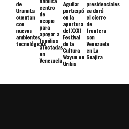
habilita
de
Aguilar
presidenciales
centro
Urumita
participó
se dará
de
cuentan
en la
el cierre
acopio
con
apertura
de
para
nuevos
del XXXI
frontera
apoyar a
ambientes
Festival
con
familias
tecnológicos
de la
Venezuela
afectadas
Cultura
en La
en
Wayuu en
Guajira
Venezuela
Uribia