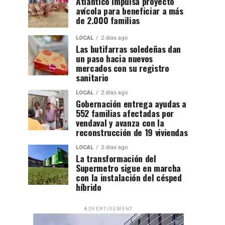
Atlántico impulsa proyecto
avícola para beneficiar a más
de 2.000 familias
LOCAL
2 días ago
Las butifarras soledeñas dan
un paso hacia nuevos
mercados con su registro
sanitario
LOCAL
2 días ago
Gobernación entrega ayudas a
552 familias afectadas por
vendaval y avanza con la
reconstrucción de 19 viviendas
LOCAL
2 días ago
La transformación del
Supermetro sigue en marcha
con la instalación del césped
híbrido
ADVERTISEMENT