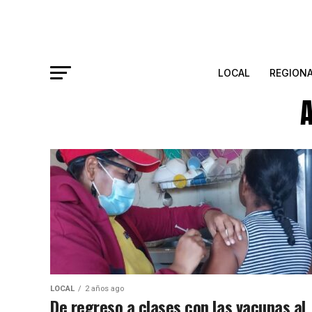
LOCAL
REGION
A
LOCAL
2 años ago
De regreso a clases con las vacunas al